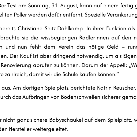
ffest am Sonntag, 31. August, kann auf einem fertig gep
ellten Poller werden dafür entfernt. Spezielle Veranker
ereits Christiane Seitz-Dahlkamp. In ihrer Funktion al
“ brachte sie die wissbegierigen RadlerInnen auf den 
gen und nun fehlt dem Verein das nötige Geld – ru
n. Der Kauf ist aber dringend notwendig, um als Eige
r Renovierung abrufen zu können. Darum der Appell: „We
te zahlreich, damit wir die Schule kaufen können.“
 aus. Am dortigen Spielplatz berichtete Katrin Reuscher
 durch das Aufbringen von Bodenschwellen sicherer gema
r nicht ganz sichere Babyschaukel auf dem Spielplatz, wu
den Hersteller weitergeleitet.