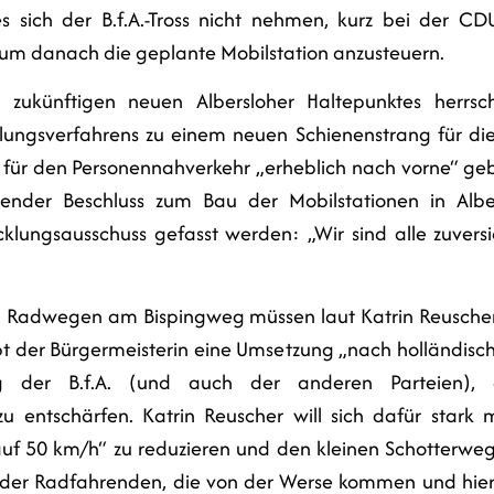
s sich der B.f.A.-Tross nicht nehmen, kurz bei der CDU
, um danach die geplante Mobilstation anzusteuern.
zukünftigen neuen Albersloher Haltepunktes herrsch
llungsverfahrens zu einem neuen Schienenstrang für 
 für den Personennahverkehr „erheblich nach vorne“ geb
ender Beschluss zum Bau der Mobilstationen in Alb
lungsausschuss gefasst werden: „Wir sind alle zuversic
on Radwegen am Bispingweg müssen laut Katrin Reuscher 
der Bürgermeisterin eine Umsetzung „nach holländischem
g der B.f.A. (und auch der anderen Parteien), d
u entschärfen. Katrin Reuscher will sich dafür stark
uf 50 km/h“ zu reduzieren und den kleinen Schotterwe
l der Radfahrenden, die von der Werse kommen und hier 