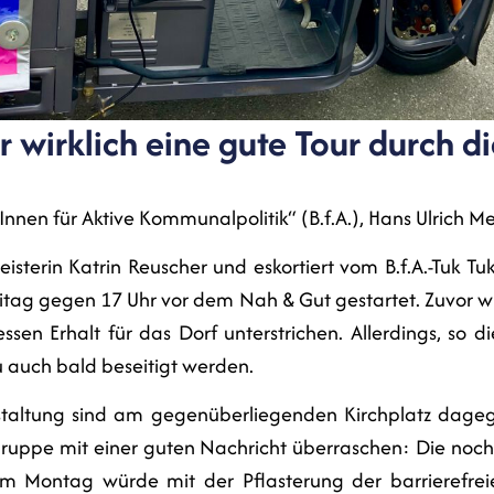
 wirklich eine gute Tour durch d
rInnen für Aktive Kommunalpolitik“ (B.f.A.), Hans Ulrich 
isterin Katrin Reuscher und eskortiert vom B.f.A.-Tuk 
itag gegen 17 Uhr vor dem Nah & Gut gestartet. Zuvor w
sen Erhalt für das Dorf unterstrichen. Allerdings, so d
 auch bald beseitigt werden.
altung sind am gegenüberliegenden Kirchplatz dagege
Gruppe mit einer guten Nachricht überraschen: Die noch 
 Am Montag würde mit der Pflasterung der barrierefrei