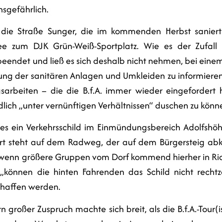
nsgefährlich.
 die Straße Sunger, die im kommenden Herbst saniert
e zum DJK Grün-Weiß-Sportplatz. Wie es der Zufall wo
eendet und ließ es sich deshalb nicht nehmen, bei eine
ng der sanitären Anlagen und Umkleiden zu informieren.
arbeiten – die die B.f.A. immer wieder eingefordert 
lich „unter vernünftigen Verhältnissen“ duschen zu könn
s ein Verkehrsschild im Einmündungsbereich Adolfshö
ort steht auf dem Radweg, der auf dem Bürgersteig abkn
e wenn größere Gruppen vom Dorf kommend hierher in Ri
„können die hinten Fahrenden das Schild nicht recht
chaffen werden.
n großer Zuspruch machte sich breit, als die B.f.A.-Tour