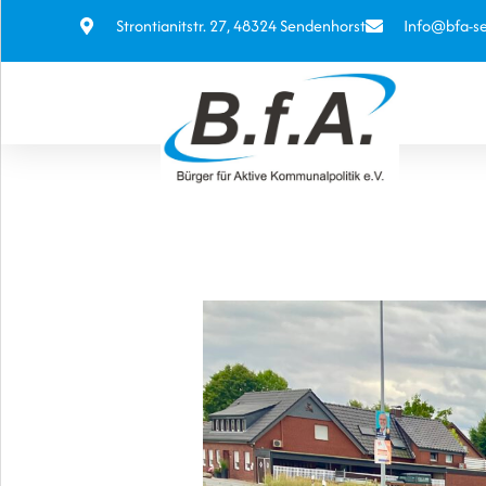
Strontianitstr. 27, 48324 Sendenhorst
Info@bfa-s
WIR SIND