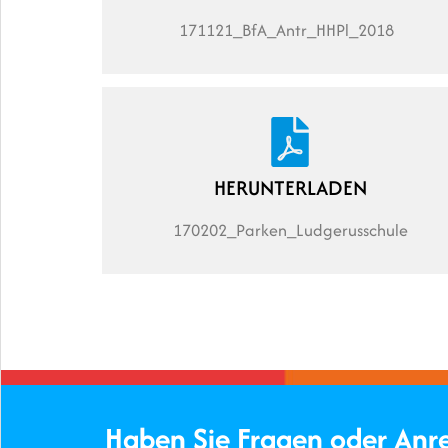
171121_BfA_Antr_HHPl_2018
HERUNTERLADEN
170202_Parken_Ludgerusschule
Haben Sie Fragen oder An